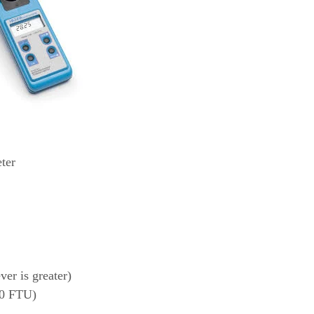
ter
er is greater)
00 FTU)