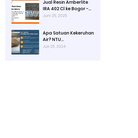
Jual Resin Amberlite
IRA 402 Cl ke Bogor -
Ady Water
Juni 25, 2025
Apa Satuan Kekeruhan
Air? NTU
(Nephelometric
Juli 25, 2024
Turbidity unit)