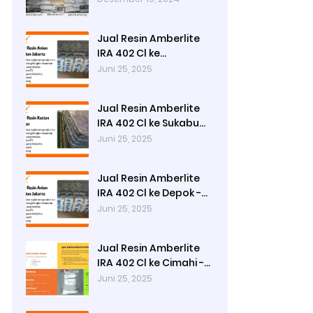
di Surabaya
Jual Resin Amberlite
IRA 402 Cl ke
Tasikmalaya - Ady
Juni 25, 2025
Water
Jual Resin Amberlite
IRA 402 Cl ke Sukabumi
- Ady Water
Juni 25, 2025
Jual Resin Amberlite
IRA 402 Cl ke Depok -
Ady Water
Juni 25, 2025
Jual Resin Amberlite
IRA 402 Cl ke Cimahi -
Ady Water
Juni 25, 2025