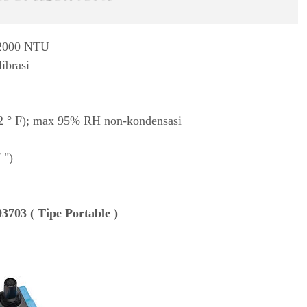
n 2000 NTU
librasi
22 ° F); max 95% RH non-kondensasi
 ")
3703 ( Tipe Portable )