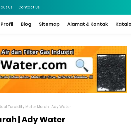
out Us
Contact Us
Profil
Blog
Sitemap
Alamat & Kontak
Katal
Jual Turbidity Meter Murah | Ady Water
urah | Ady Water