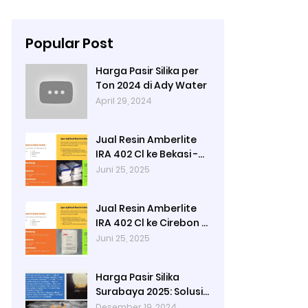
Popular Post
Harga Pasir Silika per
Ton 2024 di Ady Water
April 29, 2024
Jual Resin Amberlite
IRA 402 Cl ke Bekasi -
Ady Water
Juni 25, 2025
Jual Resin Amberlite
IRA 402 Cl ke Cirebon -
Ady Water
Juni 25, 2025
Harga Pasir Silika
Surabaya 2025: Solusi
Filter Air untuk Industri
Desember 19, 2024