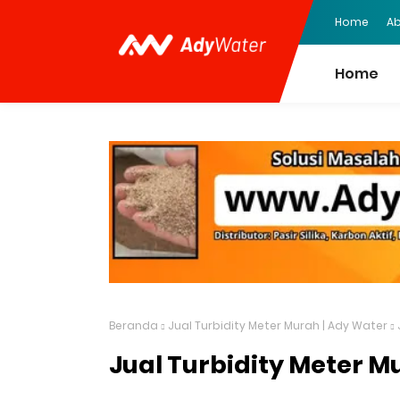
Home
Ab
Home
Beranda
Jual Turbidity Meter Murah | Ady Water
Jual Turbidity Meter M