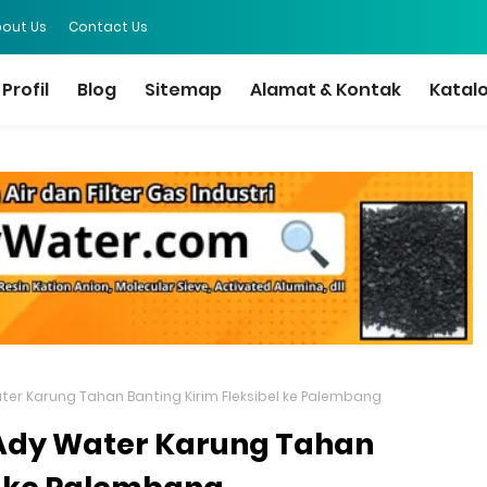
out Us
Contact Us
Profil
Blog
Sitemap
Alamat & Kontak
Katal
Water Karung Tahan Banting Kirim Fleksibel ke Palembang
r Ady Water Karung Tahan