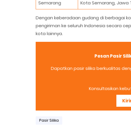
Semarang
Kota Semarang, Jawa 
Dengan keberadaan gudang di berbagai ko
pengiriman ke seluruh Indonesia secara ce
kota lainnya.
Pesan Pasir Si
Dapatkan pasir silika berkualitas d
Konsultasikan kebu
Kir
Pasir Silika