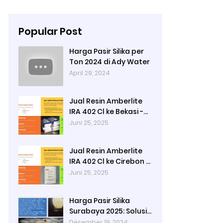
Popular Post
Harga Pasir Silika per
Ton 2024 di Ady Water
April 29, 2024
Jual Resin Amberlite
IRA 402 Cl ke Bekasi -
Ady Water
Juni 25, 2025
Jual Resin Amberlite
IRA 402 Cl ke Cirebon -
Ady Water
Juni 25, 2025
Harga Pasir Silika
Surabaya 2025: Solusi
Filter Air untuk Industri
Desember 19, 2024