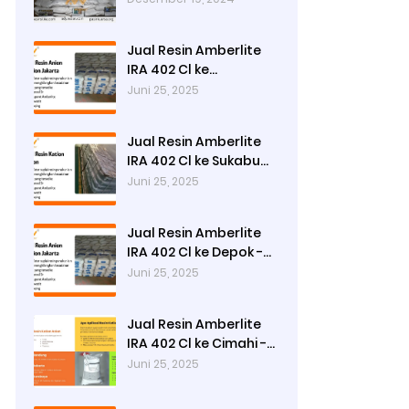
di Surabaya
Jual Resin Amberlite
IRA 402 Cl ke
Tasikmalaya - Ady
Juni 25, 2025
Water
Jual Resin Amberlite
IRA 402 Cl ke Sukabumi
- Ady Water
Juni 25, 2025
Jual Resin Amberlite
IRA 402 Cl ke Depok -
Ady Water
Juni 25, 2025
Jual Resin Amberlite
IRA 402 Cl ke Cimahi -
Ady Water
Juni 25, 2025