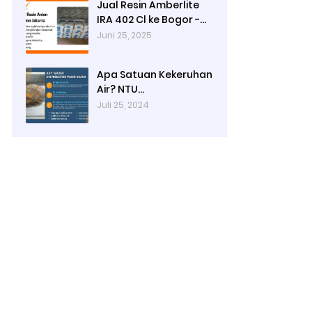
Jual Resin Amberlite
IRA 402 Cl ke Bogor -
Ady Water
Juni 25, 2025
Apa Satuan Kekeruhan
Air? NTU
(Nephelometric
Juli 25, 2024
Turbidity unit)