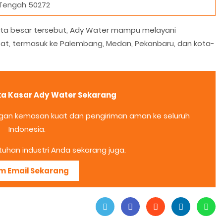
Tengah 50272
ta besar tersebut, Ady Water mampu melayani
pat, termasuk ke Palembang, Medan, Pekanbaru, dan kota-
lika Kasar Ady Water Sekarang
engan kemasan kuat dan pengiriman aman ke seluruh
Indonesia.
tuhan industri Anda sekarang juga.
im Email Sekarang