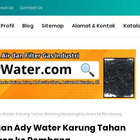
out Us
Contact Us
Profil
Blog
Sitemap
Alamat & Kontak
Katal
 Ady Water Karung Tahan Banting Menjangkau Area ke Rembang
ungan Ady Water Karung Tahan