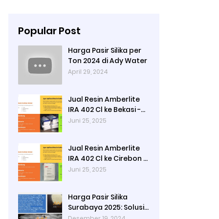
Popular Post
Harga Pasir Silika per
Ton 2024 di Ady Water
April 29, 2024
Jual Resin Amberlite
IRA 402 Cl ke Bekasi -
Ady Water
Juni 25, 2025
Jual Resin Amberlite
IRA 402 Cl ke Cirebon -
Ady Water
Juni 25, 2025
Harga Pasir Silika
Surabaya 2025: Solusi
Filter Air untuk Industri
Desember 19, 2024