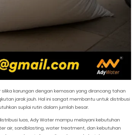
 silika karungan dengan kemasan yang dirancang tahan
tan jarak jauh. Hal ini sangat membantu untuk distribusi
hkan suplai rutin dalam jumlah besar.
distribusi luas, Ady Water mampu melayani kebutuhan
filter air, sandblasting, water treatment, dan kebutuhan