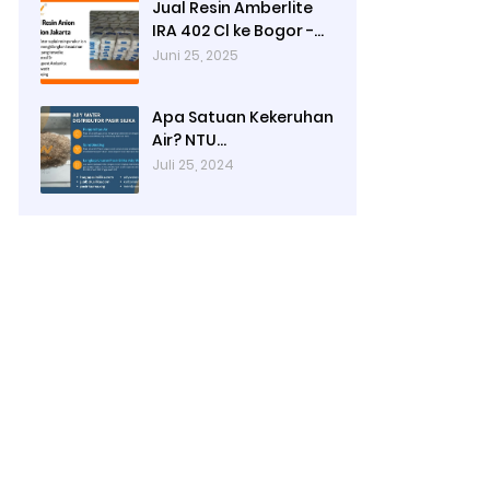
Jual Resin Amberlite
IRA 402 Cl ke Bogor -
Ady Water
Juni 25, 2025
Apa Satuan Kekeruhan
Air? NTU
(Nephelometric
Juli 25, 2024
Turbidity unit)