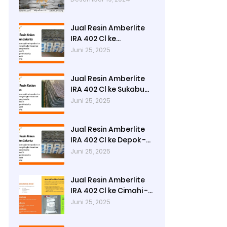
di Surabaya
Jual Resin Amberlite
IRA 402 Cl ke
Tasikmalaya - Ady
Juni 25, 2025
Water
Jual Resin Amberlite
IRA 402 Cl ke Sukabumi
- Ady Water
Juni 25, 2025
Jual Resin Amberlite
IRA 402 Cl ke Depok -
Ady Water
Juni 25, 2025
Jual Resin Amberlite
IRA 402 Cl ke Cimahi -
Ady Water
Juni 25, 2025