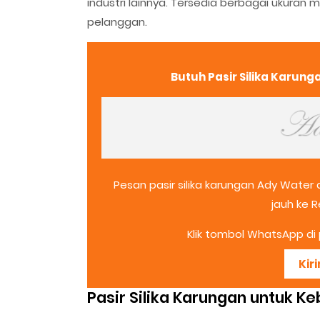
industri lainnya. Tersedia berbagai ukura
pelanggan.
Butuh Pasir Silika Karun
Pesan pasir silika karungan Ady Water
jauh ke 
Klik tombol WhatsApp di p
Kir
Pasir Silika Karungan untuk K