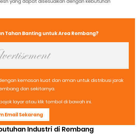
n mesh yang dapat disesuaikan dengan kebutuhan
gan Tahan Banting untuk Area Rembang?
 dengan kemasan kuat dan aman untuk distribusi jarak
Rembang dan sekitarnya.
ojok layar atau klik tombol di bawah ini.
im Email Sekarang
ebutuhan Industri di Rembang