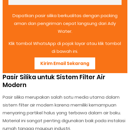
Dapatkan pasir silika berkualitas dengan packing
aman dan pengiriman cepat langsung dari Ady
Water.
Klik tombol WhatsApp di pojok layar atau klik tombol
di bawah ini.
Kirim Email Sekarang
Pasir Silika untuk Sistem Filter Air
Modern
Pasir silika merupakan salah satu media utama dalam
sistem filter air modern karena memiliki kemampuan
menyaring partikel halus yang terbawa dalam air baku.
Material ini sangat penting digunakan baik pada instalasi
rumah tangga maupun industri.