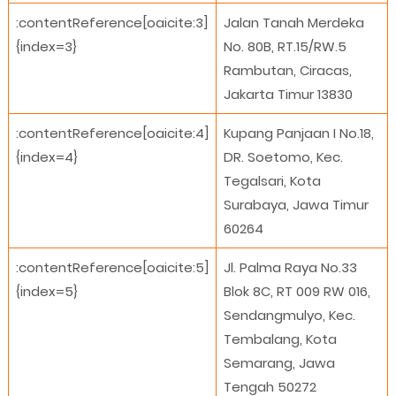
:contentReference[oaicite:3]
Jalan Tanah Merdeka
{index=3}
No. 80B, RT.15/RW.5
Rambutan, Ciracas,
Jakarta Timur 13830
:contentReference[oaicite:4]
Kupang Panjaan I No.18,
{index=4}
DR. Soetomo, Kec.
Tegalsari, Kota
Surabaya, Jawa Timur
60264
:contentReference[oaicite:5]
Jl. Palma Raya No.33
{index=5}
Blok 8C, RT 009 RW 016,
Sendangmulyo, Kec.
Tembalang, Kota
Semarang, Jawa
Tengah 50272