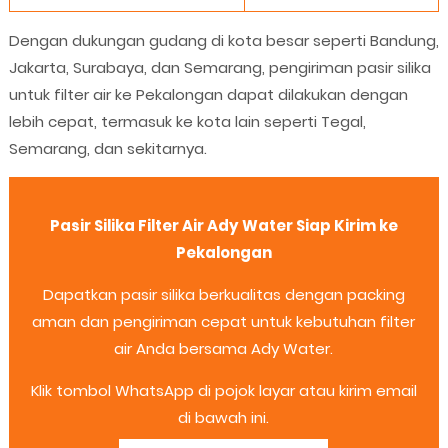
Dengan dukungan gudang di kota besar seperti Bandung,
Jakarta, Surabaya, dan Semarang, pengiriman pasir silika
untuk filter air ke Pekalongan dapat dilakukan dengan
lebih cepat, termasuk ke kota lain seperti Tegal,
Semarang, dan sekitarnya.
Pasir Silika Filter Air Ady Water Siap Kirim ke
Pekalongan
Dapatkan pasir silika berkualitas dengan packing
aman dan pengiriman cepat untuk kebutuhan filter
air Anda bersama Ady Water.
Klik tombol WhatsApp di pojok layar atau kirim email
di bawah ini.