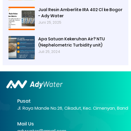
Jual Resin Amberlite IRA 402 Cl ke Bogor
- Ady Water
Juni 25, 2025
Apa Satuan Kekeruhan Air? NTU
(Nephelometric Turbidity unit)
Juli 25, 2024
Pusat
Jl. Raya Mande No.26, Cikadut, Kec. Cimenyan, Band
Mail Us
adywater@gmail.com